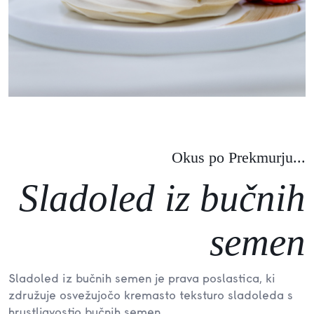
Okus po Prekmurju...
Sladoled iz bučnih
semen
Sladoled iz bučnih semen je prava poslastica, ki
združuje osvežujočo kremasto teksturo sladoleda s
hrustljavostjo bučnih semen.