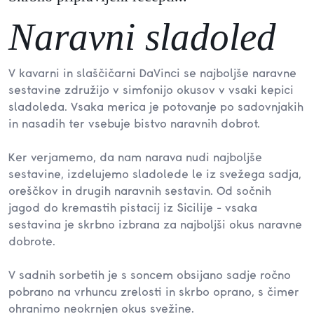
Naravni sladoled
V kavarni in slaščičarni DaVinci se najboljše naravne
sestavine združijo v simfonijo okusov v vsaki kepici
sladoleda. Vsaka merica je potovanje po sadovnjakih
in nasadih ter vsebuje bistvo naravnih dobrot.
Ker verjamemo, da nam narava nudi najboljše
sestavine, izdelujemo sladolede le iz svežega sadja,
oreščkov in drugih naravnih sestavin. Od sočnih
jagod do kremastih pistacij iz Sicilije - vsaka
sestavina je skrbno izbrana za najboljši okus naravne
dobrote.
V sadnih sorbetih je s soncem obsijano sadje ročno
pobrano na vrhuncu zrelosti in skrbo oprano, s čimer
ohranimo neokrnjen okus svežine.